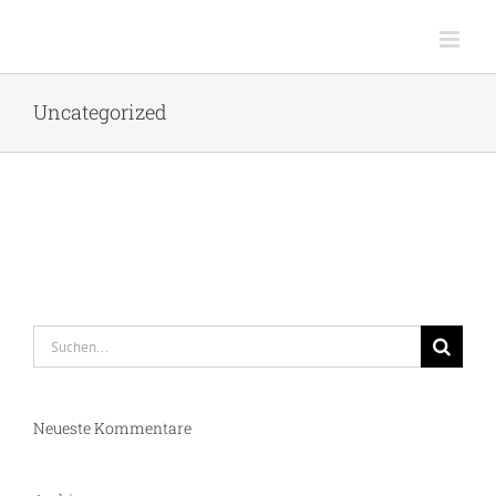
Zum
Inhalt
springen
Uncategorized
Suche
nach:
Neueste Kommentare